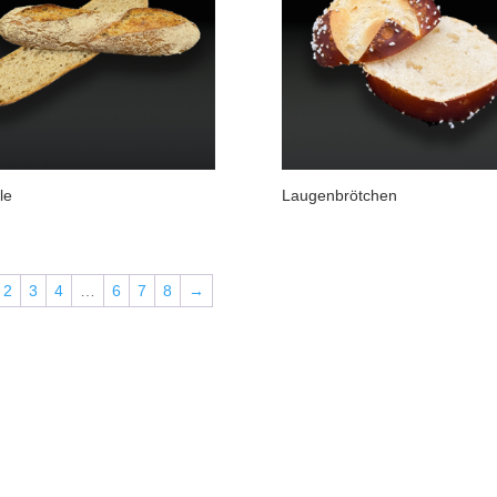
le
Laugenbrötchen
2
3
4
…
6
7
8
→