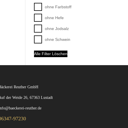
ohne Farbstoff
ohne Hefe
ohne Jodsalz
ohne Schwein
Alle Filter Löschen
Bäckerei Reuther GmbH
Auf der Weide 26, 67363 Lustadt
info@baeckerei-reuther.de
06347-97230