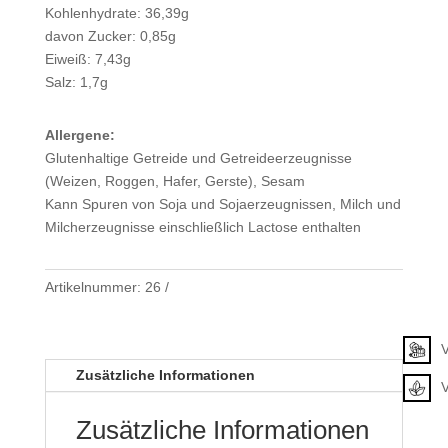
Kohlenhydrate: 36,39g
davon Zucker: 0,85g
Eiweiß: 7,43g
Salz: 1,7g
Allergene:
Glutenhaltige Getreide und Getreideerzeugnisse
(Weizen, Roggen, Hafer, Gerste), Sesam
Kann Spuren von Soja und Sojaerzeugnissen, Milch und
Milcherzeugnisse einschließlich Lactose enthalten
Artikelnummer:
26
Klassifizierung
V
Zusätzliche Informationen
Zusätzliche Informationen