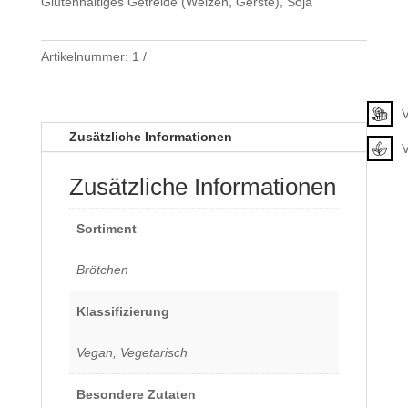
Glutenhaltiges Getreide (Weizen, Gerste), Soja
Artikelnummer:
1
Klassifizierung
V
Zusätzliche Informationen
Zusätzliche Informationen
Sortiment
Brötchen
Klassifizierung
Vegan, Vegetarisch
Besondere Zutaten