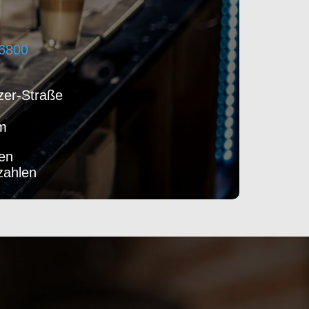
6800
zer-Straße
im
en
zahlen