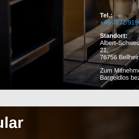
Tel.:
+49 7272/919
Standort:
Albert-Schwei
21
,
76756 Bellhe
Zum Mitnehm
Bargeldlos be
lar