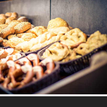
ße
– Fr 6.00 – 12.30 Uhr (Vorübergehend nur vormittags geöffnet)Sa 
on 8.00 – 11.00 Uhr Tel.:+49 6347/919983 Standort:Hauptstraße
.