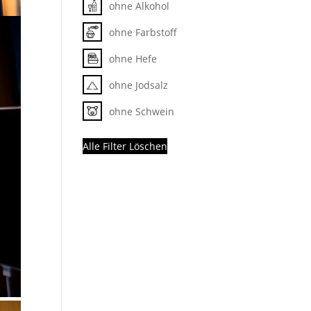
ohne Alkohol
ohne Farbstoff
ohne Hefe
ohne Jodsalz
ohne Schwein
Alle Filter Löschen
t