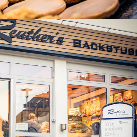
re Straße
 Gillet Hagebaumarkt Zur Seite Landau, Ostbahnstraße Zur Seite
 Königstraße Zur Seite Landau, Westbahnhof im EDEKA-Kissel Mark
issel...