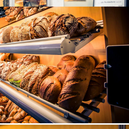
hweizer-Str.
, im Gillet Hagebaumarkt Zur Seite Landau, Ostbahnstraße Zur Seite
 Königstraße Zur Seite Landau, Westbahnhof im EDEKA-Kissel Mark