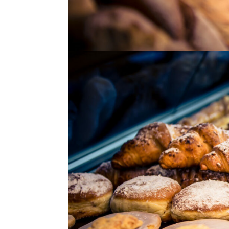
Landau, Taubensuhlstraße im EDEKA-Kissel SBK
Rülzheim, Mittlere Ortsst
Rülzheim, Mittlere Ortsstraße Landau, im Gill
Zweibrücker Straße Zur Seite Landau, Königst
Landau, Taubensuhlstraße im EDEKA-Kissel SB