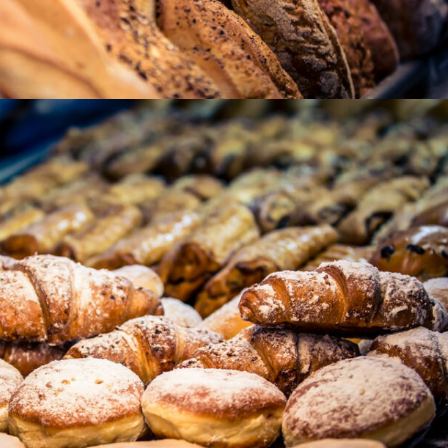
 Zur...
raße
et Hagebaumarkt Zur Seite Landau, Ostbahnstraße Zur Seite Landau
raße Zur Seite Landau, Westbahnhof im EDEKA-Kissel Markt Zur Sei
K...