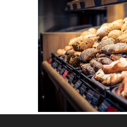
Lustadt, Obere Hauptstra
Lustadt, Obere Hauptstraße ÖffnungszeitenMo 
– 12.30 UhrSo 8.00 – 11.00 UhrAn Feiertagen v
276,67363 Lustadt Zum MitnehmenBargeldlos..
« Ältere Einträge