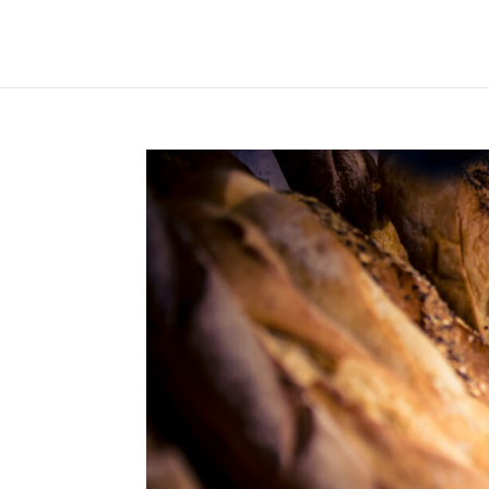
Rülzheim, im Norma Mark
Rülzheim, im Norma Markt Landau, im Gillet H
Zweibrücker Straße Zur Seite Landau, Königst