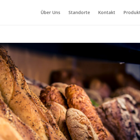
Über Uns
Standorte
Kontakt
Produk
t
agebaumarkt Zur Seite Landau, Ostbahnstraße Zur Seite Landau,
raße Zur Seite Landau, Westbahnhof im EDEKA-Kissel Markt Zur Sei