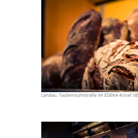
Zeiskam, Hauptstraße
Zeiskam, Hauptstraße Landau, im Gillet Hageb
Zweibrücker Straße Zur Seite Landau, Königst
Landau, Taubensuhlstraße im EDEKA-Kissel SBK