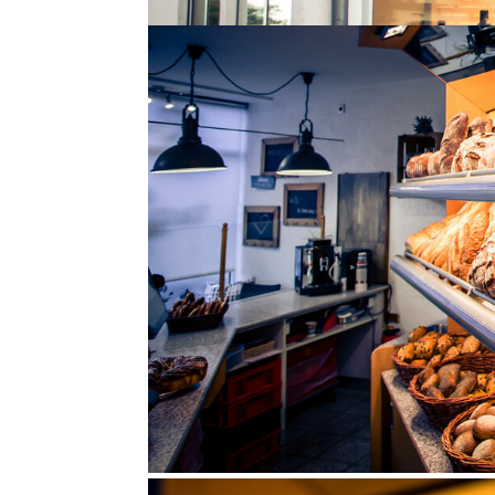
Bellheim, (Post) Albert-Sc
Bellheim, (Post) Albert-Schweizer-Str. Landau
Landau, Zweibrücker Straße Zur Seite Landau,
Zur Seite Landau, Taubensuhlstraße im...