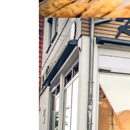
Bellheim, (VR-Bank) Hinte
Bellheim, (VR-Bank) Hintere Straße Landau, im
Landau, Zweibrücker Straße Zur Seite Landau,
Zur Seite Landau, Taubensuhlstraße im EDEKA-K