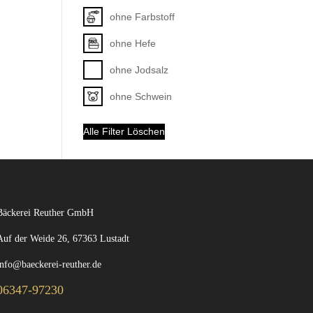
ohne Farbstoff
ohne Hefe
ohne Jodsalz
ohne Schwein
Alle Filter Löschen
Bäckerei Reuther GmbH
Auf der Weide 26, 67363 Lustadt
info@baeckerei-reuther.de
06347-97230