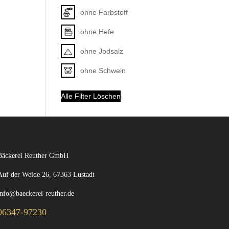
ohne Farbstoff
ohne Hefe
ohne Jodsalz
ohne Schwein
Alle Filter Löschen
Bäckerei Reuther GmbH
Auf der Weide 26, 67363 Lustadt
info@baeckerei-reuther.de
06347-97230