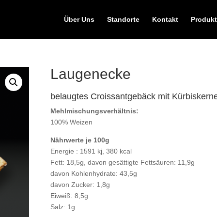
Über Uns
Standorte
Kontakt
Produkt
Laugenecke
belaugtes Croissantgebäck mit Kürbiskern
Mehlmischungsverhältnis:
100% Weizen
Nährwerte je 100g
Energie : 1591 kj, 380 kcal
Fett: 18,5g, davon gesättigte Fettsäuren: 11,9g
davon Kohlenhydrate: 43,5g
davon Zucker: 1,8g
Eiweiß: 8,5g
Salz: 1g