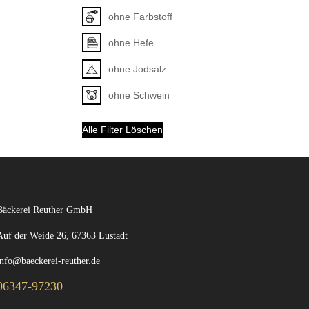
ohne Farbstoff
ohne Hefe
ohne Jodsalz
ohne Schwein
Alle Filter Löschen
Bäckerei Reuther GmbH
Auf der Weide 26, 67363 Lustadt
info@baeckerei-reuther.de
06347-97230