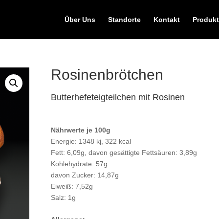
Über Uns
Standorte
Kontakt
Produkt
Rosinenbrötchen
Butterhefeteigteilchen mit Rosinen
Nährwerte je 100g
Energie: 1348 kj, 322 kcal
Fett: 6,09g, davon gesättigte Fettsäuren: 3,89g
Kohlehydrate: 57g
davon Zucker: 14,87g
Eiweiß: 7,52g
Salz: 1g