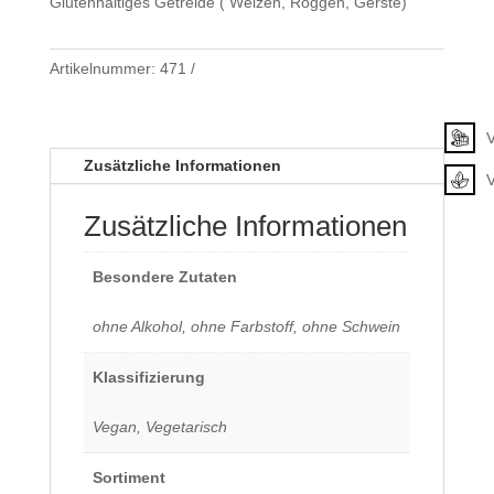
Glutenhaltiges Getreide ( Weizen, Roggen, Gerste)
Artikelnummer:
471
Klassifizierung
V
Zusätzliche Informationen
Zusätzliche Informationen
Besondere Zutaten
ohne Alkohol, ohne Farbstoff, ohne Schwein
Klassifizierung
Vegan, Vegetarisch
Sortiment