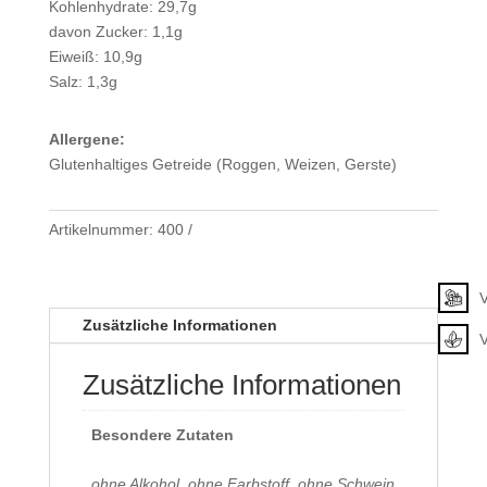
Kohlenhydrate: 29,7g
davon Zucker: 1,1g
Eiweiß: 10,9g
Salz: 1,3g
Allergene:
Glutenhaltiges Getreide (Roggen, Weizen, Gerste)
Artikelnummer:
400
Klassifizierung
V
Zusätzliche Informationen
Zusätzliche Informationen
Besondere Zutaten
ohne Alkohol, ohne Farbstoff, ohne Schwein