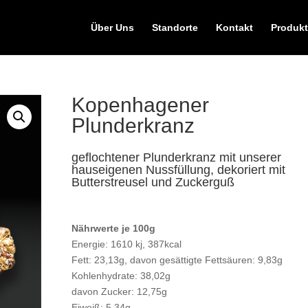
Über Uns
Standorte
Kontakt
Produkt
Kopenhagener
Plunderkranz
geflochtener Plunderkranz mit unserer
hauseigenen Nussfüllung, dekoriert mit
Butterstreusel und Zuckerguß
Nährwerte je 100g
Energie: 1610 kj, 387kcal
Fett: 23,13g, davon gesättigte Fettsäuren: 9,83g
Kohlenhydrate: 38,02g
davon Zucker: 12,75g
Eiweiß: 5,34g