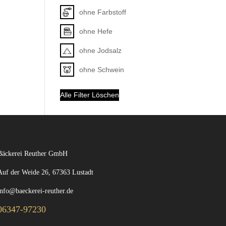
ohne Farbstoff
ohne Hefe
ohne Jodsalz
ohne Schwein
Alle Filter Löschen
Bäckerei Reuther GmbH
Auf der Weide 26, 67363 Lustadt
info@baeckerei-reuther.de
06347-97230