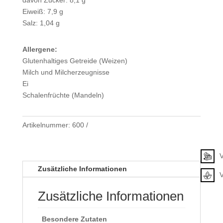
Eiweiß: 7,9 g
Salz: 1,04 g
Allergene:
Glutenhaltiges Getreide (Weizen)
Milch und Milcherzeugnisse
Ei
Schalenfrüchte (Mandeln)
Artikelnummer:
600
Klassifizierung
V
Zusätzliche Informationen
Zusätzliche Informationen
Besondere Zutaten