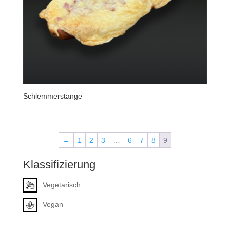
Schlemmerstange
←
1
2
3
…
6
7
8
9
Klassifizierung
Vegetarisch
Vegan