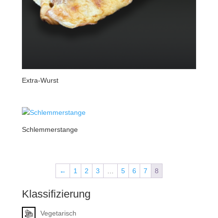
Extra-Wurst
Schlemmerstange
←
1
2
3
…
5
6
7
8
Klassifizierung
Vegetarisch