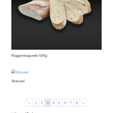
Roggenbaguette 500g
Streusel
←
1
2
3
4
5
6
7
8
→